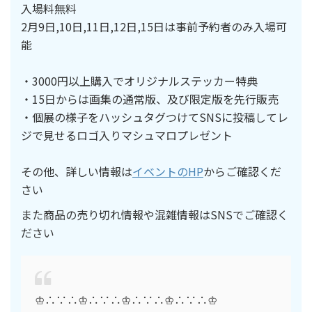
入場料無料
2月9日,10日,11日,12日,15日は事前予約者のみ入場可
能
・3000円以上購入でオリジナルステッカー特典
・15日からは画集の通常版、及び限定版を先行販売
・個展の様子をハッシュタグつけてSNSに投稿してレ
ジで見せるロゴ入りマシュマロプレゼント
その他、詳しい情報は
イベントのHP
からご確認くだ
さい
また商品の売り切れ情報や混雑情報はSNSでご確認く
ださい
♔∴∵∴♔∴∵∴♔∴∵∴♔∴∵∴♔