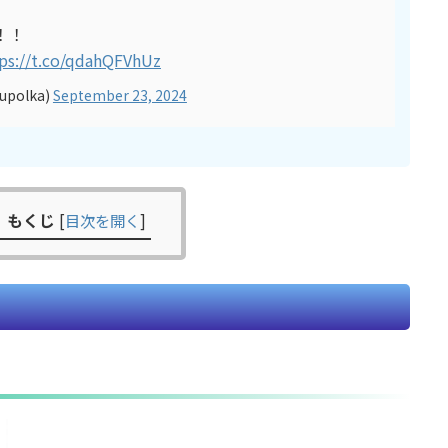
！！
ps://t.co/qdahQFVhUz
upolka)
September 23, 2024
もくじ
[
目次を開く
]