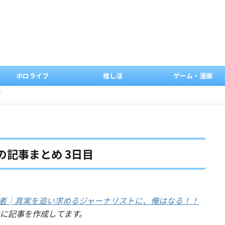
ホロライブ
推し活
ゲーム・漫画
す
の記事まとめ 3日目
y3:記者│真実を追い求めるジャーナリストに、俺はなる！！
に記事を作成してます。