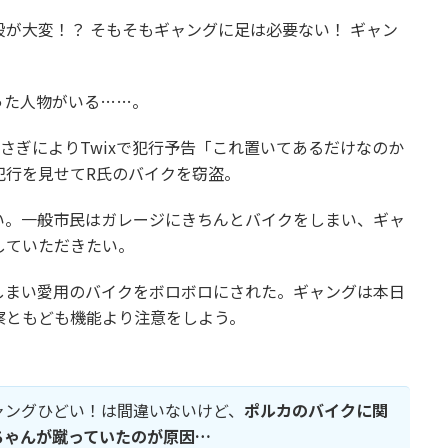
が大変！？ そもそもギャングに足は必要ない！ ギャン
った人物がいる……。
さぎによりTwixで犯行予告「これ置いてあるだけなのか
犯行を見せてR氏のバイクを窃盗。
い。一般市民はガレージにきちんとバイクをしまい、ギャ
していただきたい。
しまい愛用のバイクをボロボロにされた。ギャングは本日
察ともども機能より注意をしよう。
ャングひどい！は間違いないけど、
ポルカのバイクに関
ちゃんが蹴っていたのが原因…