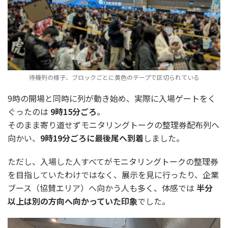
待機列の様子、ブロックごとに黄色のテープで区切られている
9時の開場と同時に列が動き始め、実際に入場ゲートをく
ぐったのは
9時15分ごろ
。
そのまま寄り道せずモニタリングトークの整理券配布列へ
向かい、
9時19分ごろに最後尾へ到着
しました。
ただし、入場した人すべてがモニタリングトークの整理券
を目指していたわけではなく、展示を見に行ったり、企業
ブース（協賛エリア）へ向かう人も多く、体感では
半分
以上は別の方向へ向かっていた印象
でした。