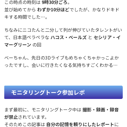
この時点の時刻は
9時30分ごろ
。
並び始めてから
わずか10分ほど
でしたが、かなりドキド
キする時間でした…。
ちなみにニコたんと二分して列が伸びていたタレントがい
て、日本語ペラペラな
ハコス・ベールズ
と
セシリア・イ
マーグリーン
の回
ベーちゃん、先日の3Dライブもめちゃくちゃかっこよか
ったですし、会いに行きたくなる気持ちすごくわかる…
モニタリングトーク参加レポ
まず最初に、モニタリングトーク中は
撮影・録画・録音
が禁止
されています。
そのためこの記事は
自分の記憶を頼りにしたレポート
に