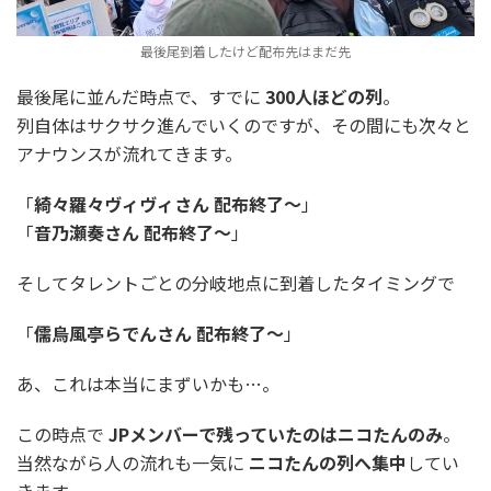
最後尾到着したけど配布先はまだ先
最後尾に並んだ時点で、すでに
300人ほどの列
。
列自体はサクサク進んでいくのですが、その間にも次々と
アナウンスが流れてきます。
「
綺々羅々ヴィヴィさん 配布終了～
」
「
音乃瀬奏さん 配布終了～
」
そしてタレントごとの分岐地点に到着したタイミングで
「
儒烏風亭らでんさん 配布終了～
」
あ、これは本当にまずいかも…。
この時点で
JPメンバーで残っていたのはニコたんのみ
。
当然ながら人の流れも一気に
ニコたんの列へ集中
してい
きます。