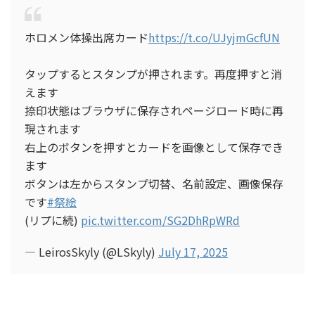
ホロメン体操出席カード
https://t.co/UJyjmGcfUN
タップするとスタンプが押されます。再度押すと消
えます
捺印状態はブラウザに保存されページロード時に再
現されます
右上のボタンを押すとカードを画像として保存でき
ます
ボタンは左からスタンプ切替、名前設定、画像保存
です
#祭絵
(リプに続)
pic.twitter.com/SG2DhRpWRd
— LeirosSkyly (@LSkyly)
July 17, 2025